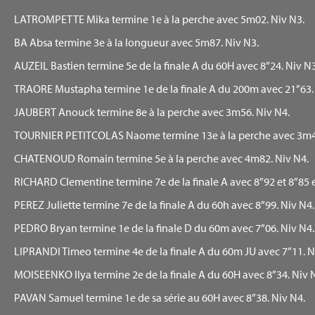
LATROMPETTE Mika termine 1e à la perche avec 5m02. Niv N3.
BA Absa termine 3e à la longueur avec 5m87. Niv N3.
AUZEIL Bastien termine 5e de la finale A du 60H avec 8”24. Niv 
TRAORE Mustapha termine 1e de la finale A du 200m avec 21”63. N
JAUBERT Anouck termine 8e à la perche avec 3m56. Niv N4.
TOURNIER PETITCOLAS Naome termine 13e à la perche avec 3m4
CHATENOUD Romain termine 5e à la perche avec 4m82. Niv N4.
RICHARD Clementine termine 7e de la finale A avec 8”92 et 8”85 en
PEREZ Juliette termine 7e de la finale A du 60h avec 8”99. Niv N4
PEDRO Bryan termine 1e de la finale D du 60m avec 7”06. Niv N4
LIPRANDI Timeo termine 4e de la finale A du 60m JU avec 7”11. N
MOISEENKO Ilya termine 2e de la finale A du 60H avec 8”34. Niv 
PAVAN Samuel termine 1e de sa série au 60H avec 8”38. Niv N4.