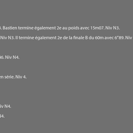
N3. Bastien termine également 2e au poids avec 15m07. Niv N3.
iv N3. Il termine également 2e de la finale B du 60m avec 6”89. Niv
6. Niv N4.
 série. Niv 4.
.
.
iv N4.
N4.