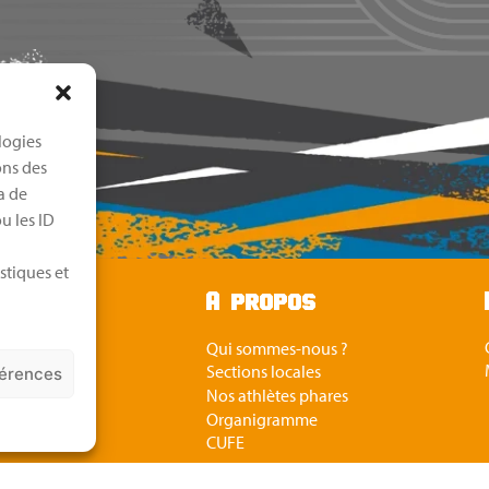
logies
ons des
a de
u les ID
stiques et
u
A propos
Qui sommes-nous ?
ue
Sections locales
férences
rier
Nos athlètes phares
tés
Organigramme
ènements
CUFE