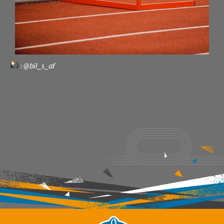
: @bil_s_af