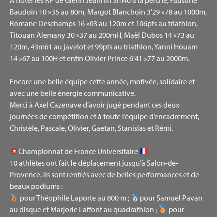
A noter les RP de Glenn Jeannin 3m40 à la perche, Faustine
Baudoin 10 »35 au 80m, Margot Blanchoin 3’29 »78 au 1000m,
Romane Deschamps 16 »03 au 120m et 106pts au triathlon,
Titouan Alemany 30 »37 au 200mH, Maël Dubos 14 »73 au
120m, 43m61 au javelot et 99pts au triathlon, Yanni Houam
14 »67 au 100H et enfin Olivier Prince 6’41 »77 au 2000m.
Encore une belle équipe cette année, motivée, solidaire et
avec une belle énergie communicative.
Merci à Axel Cazenave d’avoir jugé pendant ces deux
journées de compétition et à toute l’équipe d’encadrement,
Christèle, Pascale, Olivier, Gaetan, Stanislas et Rémi.
Championnat de France Universitaire
10 athlètes ont fait le déplacement jusqu’à Salon-de-
Provence, ils sont rentrés avec de belles performances et de
beaux podiums :
pour Théophile Laporte au 800 m ;
pour Samuel Pavan
au disque et Marjorie Laffont au quadrathlon ;
pour