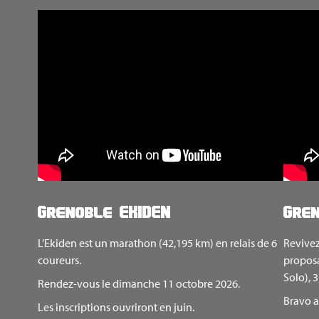
Grenoble EKIDEN
Gren
L’Ekiden est un marathon (42,195 km) en relais de 6
Revivez
coureurs.
proposa
Solo), 
Rendez-vous le dimanche 11 octobre 2026.
Bravo a
Les inscriptions ouvriront en juin.