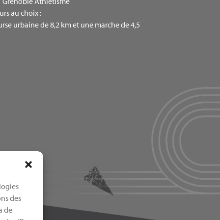
 Grenoble Athlétisme
urs au choix :
rse urbaine de 8,2 km et une marche de 4,5
logies
ons des
a de