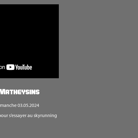
 Matheysins
imanche 03.05.2024
pour s’essayer au skyrunning