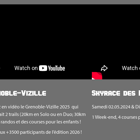
oble-Vizille
Skyrace des
 en vidéo le Grenoble-Vizille 2025 qui
Samedi 02.05.2024 & D
it 2 trails (20km en Solo ou en Duo; 30km
1 Week-end, 4 courses 
3 randos et des courses pour les enfants !
ux +3500 participants de l’édition 2026 !