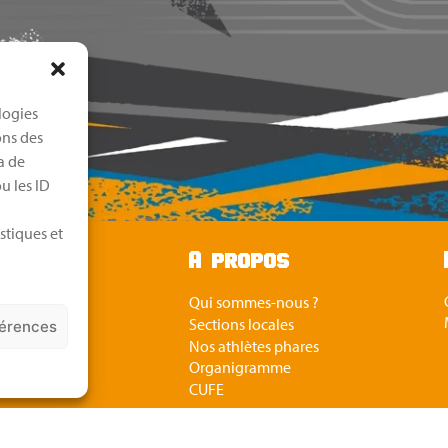
logies
ons des
a de
u les ID
stiques et
u
A propos
Qui sommes-nous ?
ue
Sections locales
férences
rier
Nos athlètes phares
tés
Organigramme
ènements
CUFE