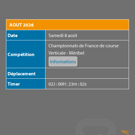
AOUT 2026
Samedi 8 août
Championnats de France de course
Verticale - Méribel
Informations
02
J :
00
H :
23
m :
02
s